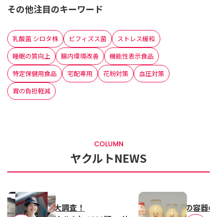
その他注目のキーワード
乳酸菌 シロタ株
ビフィズス菌
ストレス緩和
睡眠の質向上
腸内環境改善
機能性表示食品
特定保健用食品
宅配専用
花粉対策
血圧対策
胃の負担軽減
COLUMN
ヤクルトNEWS
2026.02.16
2026.01.13
リアルな声を大調査！
「ヤクルト」の容器の