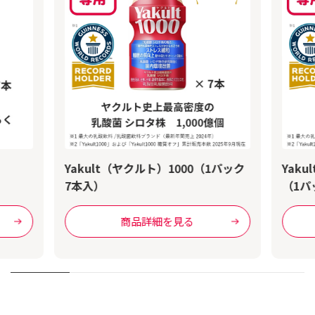
Yakult（ヤクルト）1000（1パック
Yak
7本入）
（1パ
商品詳細を見る