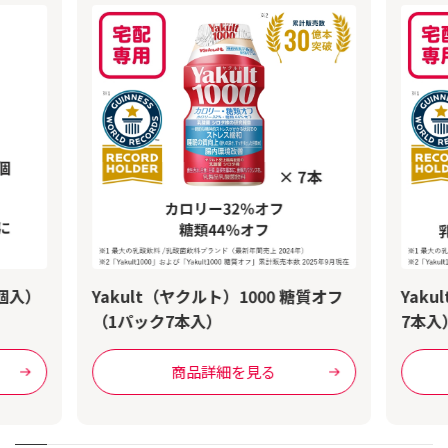
個入）
Yakult（ヤクルト）1000 糖質オフ
Yak
（1パック7本入）
7本入
商品詳細を見る