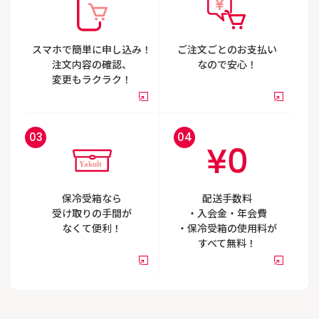
スマホで簡単に申し込み！
ご注文ごとのお支払い
注文内容の確認、
なので安心！
変更もラクラク！
lt（ヤクルト）1000（1パック7本
ヤクルト４００Ｗ（1
00ml）に「乳酸菌 シロタ株」を1,000
「乳酸菌 シロタ株」と「
んでいます。ストレスを感じている人
でＷの強さ。1本80mlに
保冷受箱なら
配送手数料
眠に不満を感じている人におすすめで
シロタ株」と腸内のビフ
受け取りの手間が
・入会金・年会費
たらきのある「ガラクトオ
なくて便利！
・保冷受箱の
使用料が
んでいます。
すべて無料！