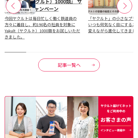
『Yakult（ヤクルト）1000類』 サ
歴史
ンプリングキャンペーン
今回ヤクルトは毎日忙しく働く鉄道員の
「ヤクルト」の小さなプラ
方々に着目し、約190名の社員を対象に
いつも何気なく目にするこ
Yakult（ヤクルト）1000類をお試しいただ
変えながら進化してきまし
きました。
記事一覧へ