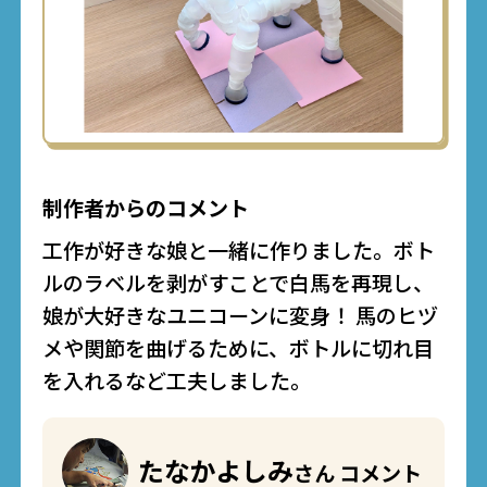
制作者からのコメント
工作が好きな娘と一緒に作りました。ボト
ルのラベルを剥がすことで白馬を再現し、
娘が大好きなユニコーンに変身！ 馬のヒヅ
メや関節を曲げるために、ボトルに切れ目
を入れるなど工夫しました。
たなかよしみ
さん コメント