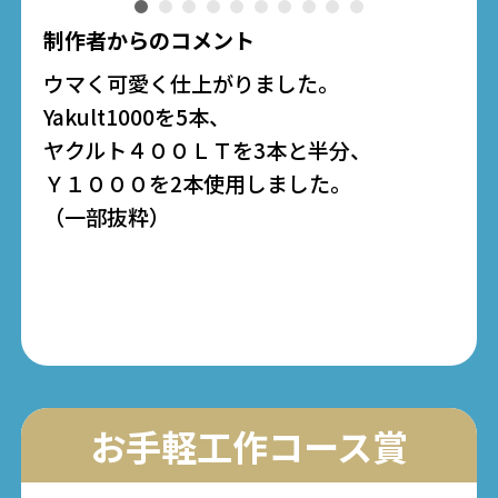
制作者からのコメント
制作
貼る
ウマく可愛く仕上がりました。
ヤク
少な
Yakult1000を5本、
レッ
た。
ヤクルト４００ＬＴを3本と半分、
切っ
くるの
Ｙ１０００を2本使用しました。
物）
たの
（一部抜粋）
ェル
—こ
「8
粋）
切り
（一
お手軽工作コース賞