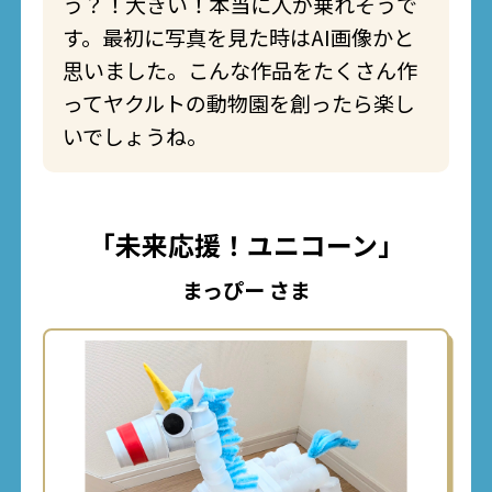
う？！大きい！本当に人が乗れそうで
す。最初に写真を見た時はAI画像かと
思いました。こんな作品をたくさん作
ってヤクルトの動物園を創ったら楽し
いでしょうね。
「未来応援！ユニコーン」
まっぴー さま