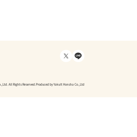
,Ltd. All Rights Reserved.
Produced by Yakult Honsha Co.,Ltd