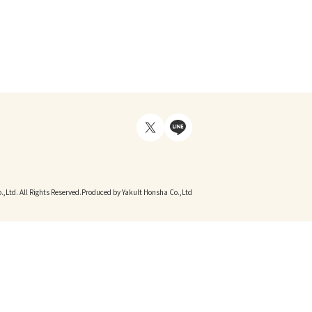
,Ltd. All Rights Reserved.
Produced by Yakult Honsha Co.,Ltd