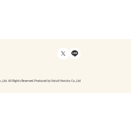
,Ltd. All Rights Reserved.
Produced by Yakult Honsha Co.,Ltd