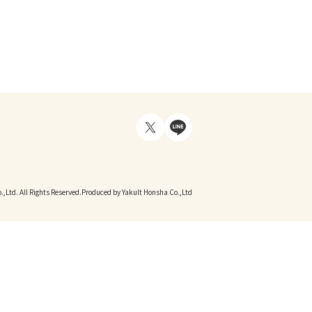
,Ltd. All Rights Reserved.
Produced by Yakult Honsha Co.,Ltd