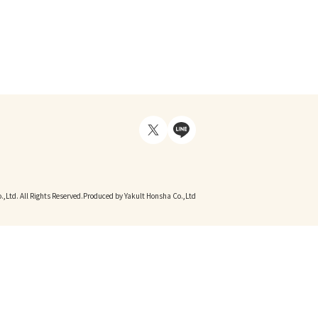
,Ltd. All Rights Reserved.
Produced by Yakult Honsha Co.,Ltd