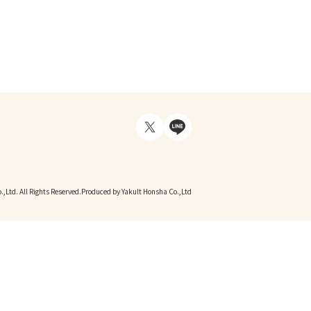
,Ltd. All Rights Reserved.
Produced by Yakult Honsha Co.,Ltd