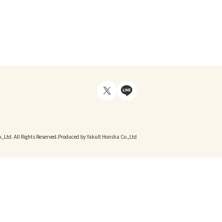
,Ltd. All Rights Reserved.
Produced by Yakult Honsha Co.,Ltd