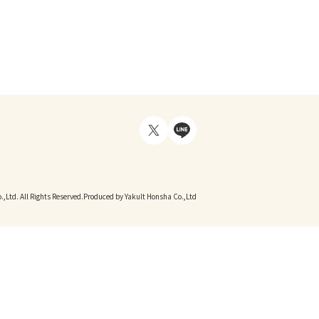
,Ltd. All Rights Reserved.
Produced by Yakult Honsha Co.,Ltd