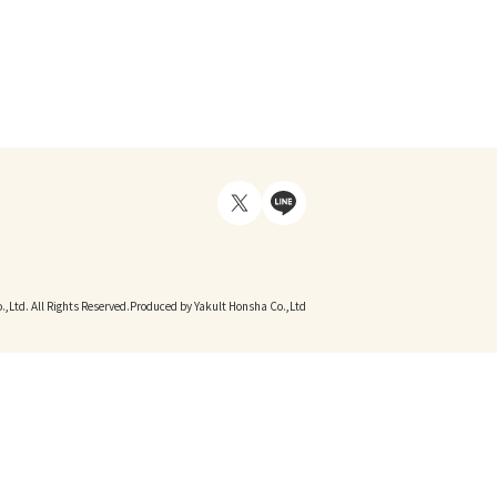
,Ltd. All Rights Reserved.
Produced by Yakult Honsha Co.,Ltd