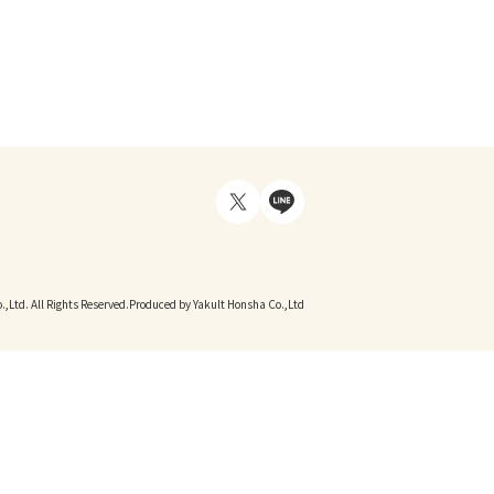
,Ltd. All Rights Reserved.
Produced by Yakult Honsha Co.,Ltd