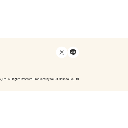
,Ltd. All Rights Reserved.
Produced by Yakult Honsha Co.,Ltd