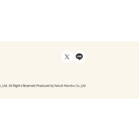
,Ltd. All Rights Reserved.
Produced by Yakult Honsha Co.,Ltd