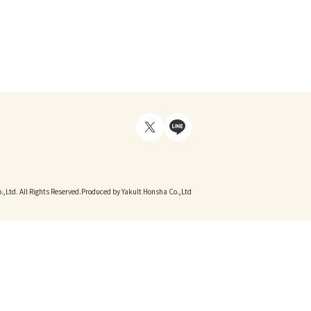
,Ltd. All Rights Reserved.
Produced by Yakult Honsha Co.,Ltd