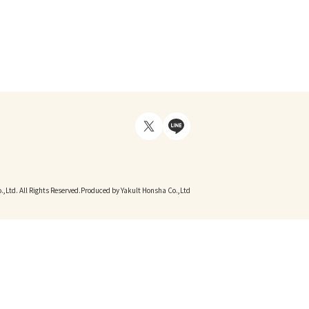
,Ltd. All Rights Reserved.
Produced by Yakult Honsha Co.,Ltd