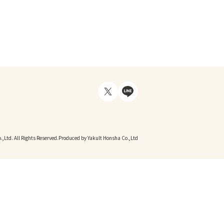
,Ltd. All Rights Reserved.
Produced by Yakult Honsha Co.,Ltd