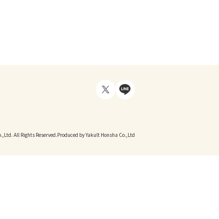
,Ltd. All Rights Reserved.
Produced by Yakult Honsha Co.,Ltd