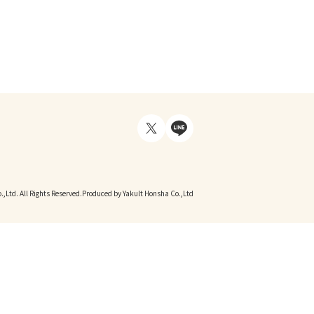
,Ltd. All Rights Reserved.
Produced by Yakult Honsha Co.,Ltd