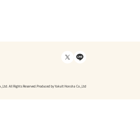
,Ltd. All Rights Reserved.
Produced by Yakult Honsha Co.,Ltd