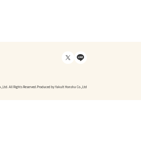
,Ltd. All Rights Reserved.
Produced by Yakult Honsha Co.,Ltd