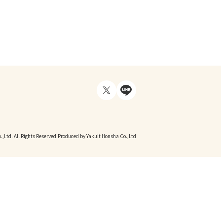
,Ltd. All Rights Reserved.
Produced by Yakult Honsha Co.,Ltd