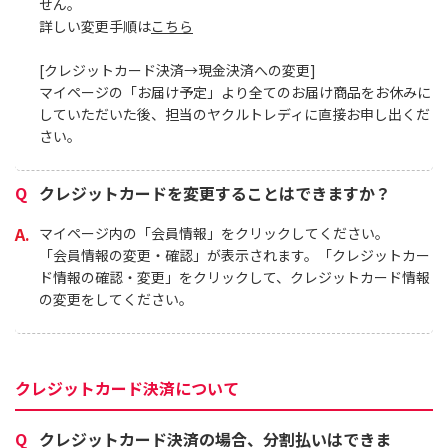
せん。
詳しい変更手順は
こちら
[クレジットカード決済→現金決済への変更]
マイページの「お届け予定」より全てのお届け商品をお休みに
していただいた後、担当のヤクルトレディに直接お申し出くだ
さい。
lt（ヤクルト）1000（1パック7本
ヤクルト４００Ｗ（1
クレジットカードを変更することはできますか？
マイページ内の「会員情報」をクリックしてください。
00ml）に「乳酸菌 シロタ株」を1,000
「乳酸菌 シロタ株」と「
「会員情報の変更・確認」が表示されます。「クレジットカー
んでいます。ストレスを感じている人
でＷの強さ。1本80mlに
ド情報の確認・変更」をクリックして、クレジットカード情報
眠に不満を感じている人におすすめで
シロタ株」と腸内のビフ
の変更をしてください。
たらきのある「ガラクトオ
んでいます。
クレジットカード決済について
クレジットカード決済の場合、分割払いはできま