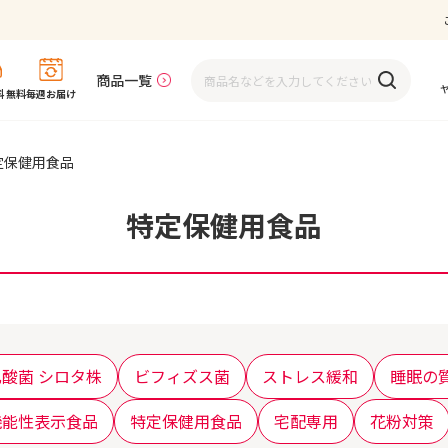
商品一覧
 無料
毎週お届け
定保健用食品
特定保健用食品
乳酸菌 シロタ株
ビフィズス菌
ストレス緩和
睡眠の
機能性表示食品
特定保健用食品
宅配専用
花粉対策