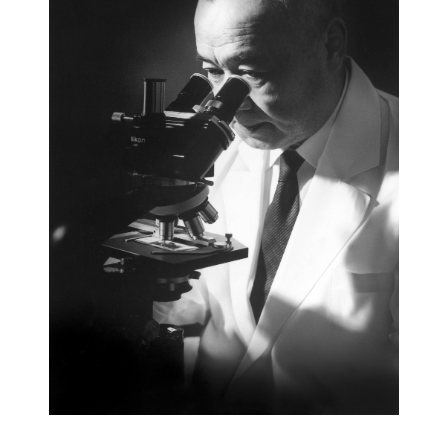
lt（ヤクルト）1000（1パック7本
ヤクルト４００Ｗ（1
00ml）に「乳酸菌 シロタ株」を1,000
「乳酸菌 シロタ株」と「
んでいます。ストレスを感じている人
でＷの強さ。1本80mlに
眠に不満を感じている人におすすめで
シロタ株」と腸内のビフ
たらきのある「ガラクトオ
んでいます。